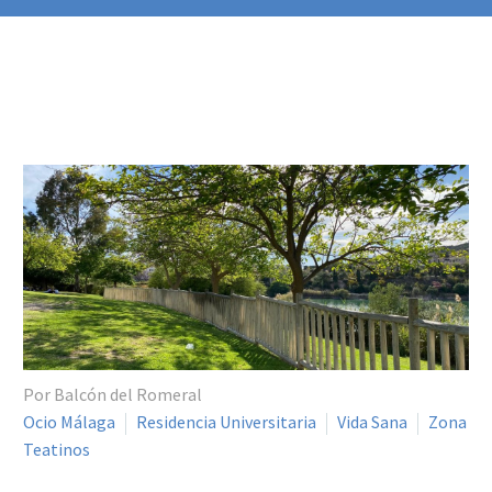
Por Balcón del Romeral
Ocio Málaga
Residencia Universitaria
Vida Sana
Zona
Teatinos