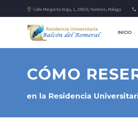
Calle Margarita Xirgu, 1, 29010, Teatinos, Málaga
INICIO
CÓMO RESER
en la Residencia Universita