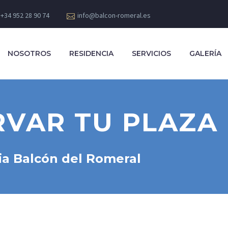
+34 952 28 90 74
info@balcon-romeral.es
NOSOTROS
RESIDENCIA
SERVICIOS
GALERÍA
VAR TU PLAZA
ria Balcón del Romeral