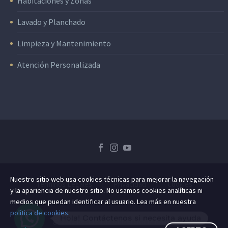
Habitaciones y Zonas
Lavado y Planchado
Limpieza y Mantenimiento
Atención Personalizada
Nuestro sitio web usa cookies técnicas para mejorar la navegación
Términos Legales
Privacidad
Cookies
y la apariencia de nuestro sitio. No usamos cookies analíticas ni
medios que puedan identificar al usuario. Lea más en nuestra
política de cookies.
Hola! Contáctenos si necesita ayuda
@ 2021 Residencia Universitaria Málaga