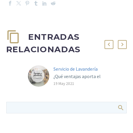
ENTRADAS
RELACIONADAS
Servicio de Lavandería
¿Qué ventajas aporta el
servicio de lavandería en
19 May 2021
una Residencia
Universitaria? ¿Te
preguntas por qué
incluimos el lavado y
planchado…